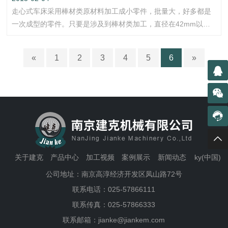
走心式车床采用棒材类原材料加工成小零件，批量大，好多都是
一次成型的零件。只要是涉及到棒材类加工，直径在42mm以
内，ky(中国)配合自动送料机能获得巨大的优势，ky(中国)配合自
动送料机后，是一个小型的独立的产线，不管是加工速度、人工
«
1
2
3
4
5
6
»
成本、都有巨大优势的。ky(中国)与走刀…




关于建克
产品中心
加工视频
案例展示
新闻动态
ky(中国)
公司地址：南京高淳经济开发区凤山路72号
联系电话：
025-57866111
联系传真：
025-57866333
联系邮箱：
jianke@jiankem.com