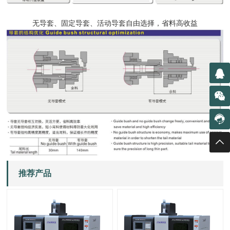
无导套、固定导套、活动导套自由选择，省料高收益




推荐产品