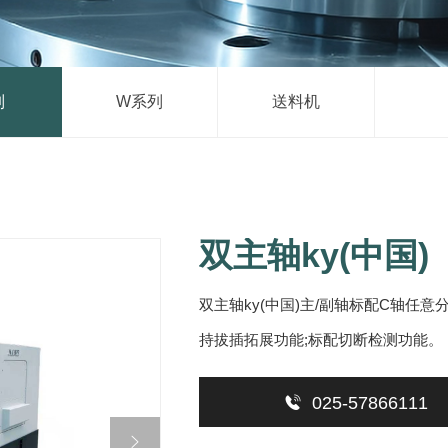
列
W系列
送料机
双主轴ky(中国)【
双主轴ky(中国)主/副轴标配C轴任
持拔插拓展功能;标配切断检测功能。

025-57866111
