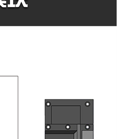

TOP