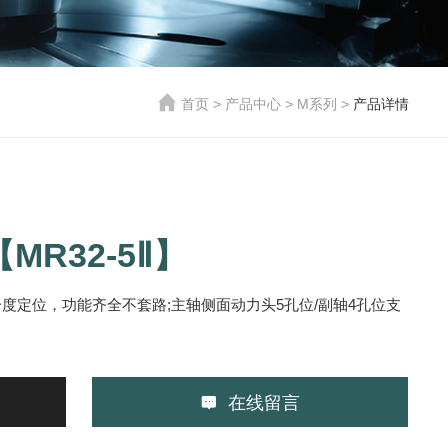

首页
>
产品中心
>
M系列
>
产品详情
MR32-5Ⅱ】
意分度定位，功能齐全不套路;主轴侧面动力头5孔位/副轴4孔位支

在线留言